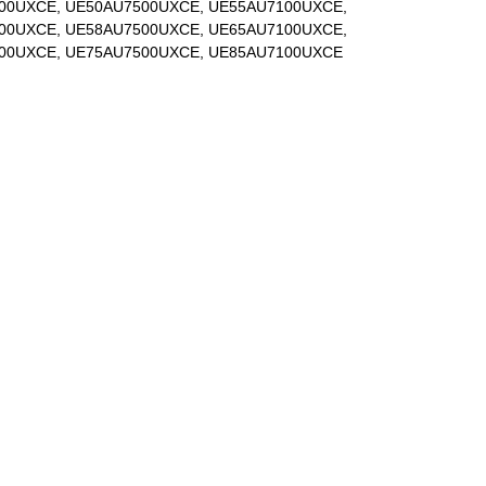
00UXCE, UE50AU7500UXCE, UE55AU7100UXCE,
00UXCE, UE58AU7500UXCE, UE65AU7100UXCE,
00UXCE, UE75AU7500UXCE, UE85AU7100UXCE