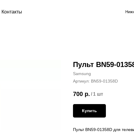
Контакты
Нижн
Пульт BN59-0135
Samsung
Артикул:
BN59-01358D
700
р.
/
1 шт
Купить
Пульт BN59-01358D для теле