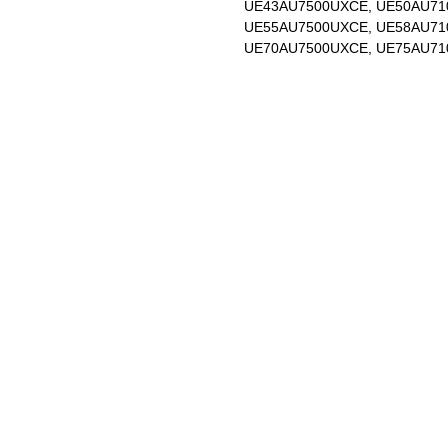
UE43AU7500UXCE, UE50AU71
UE55AU7500UXCE, UE58AU71
UE70AU7500UXCE, UE75AU71