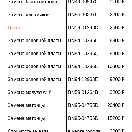
Замена блока питания
BN44-00947C
5100 ₽
Замена динамиков
BN96-30337L
2200 ₽
Пульт
BN59-01298D
2500 ₽
Замена основной платы
BN94-13295E
8900 ₽
Замена основной платы
BN94-13295Q
9300 ₽
Замена основной платы
BN94-13296E
10300 ₽
Замена основной платы
BN94-12963E
9200 ₽
Замена модуля wi-fi
BN59-01264B
3200 ₽
Замена матрицы
BN95-04755D
20400 ₽
Замена матрицы
BN95-04756D
15200 ₽
Стоимость выезда
в черте города
2000 ₽