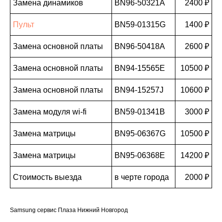
Замена динамиков
BN96-50321A
2400 ₽
Пульт
BN59-01315G
1400 ₽
Замена основной платы
BN96-50418A
2600 ₽
Замена основной платы
BN94-15565E
10500 ₽
Замена основной платы
BN94-15257J
10600 ₽
Замена модуля wi-fi
BN59-01341B
3000 ₽
Замена матрицы
BN95-06367G
10500 ₽
Замена матрицы
BN95-06368E
14200 ₽
Стоимость выезда
в черте города
2000 ₽
Samsung сервис Плаза Нижний Новгород