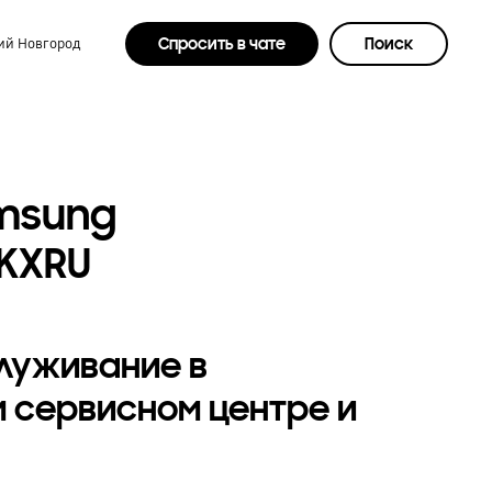
Спросить в чате
Поиск
й Новгород
msung
AKXRU
служивание в
 сервисном центре и