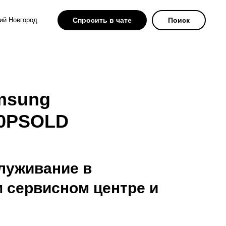
ий Новгород
Спросить в чате
Поиск
msung
0PSOLD
луживание в
 сервисном центре и