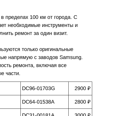
в пределах 100 км от города. С
зет необходимые инструменты и
лнить ремонт за один визит.
льзуются только оригинальные
мые напрямую с заводов Samsung.
мость ремонта, включая все
е части.
DC96-01703G
2900 ₽
DC64-01538A
2800 ₽
DC31-00181A
3000 ₽