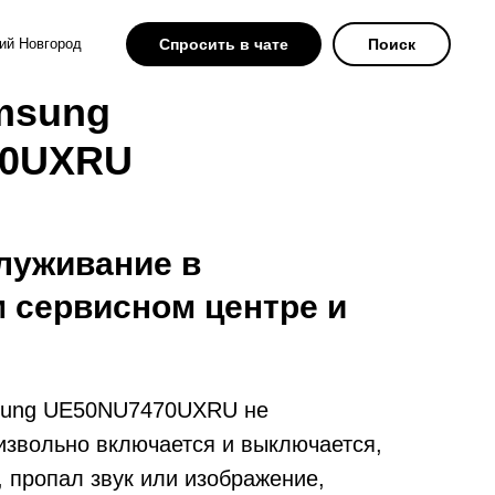
ий Новгород
Спросить в чате
Поиск
msung
70UXRU
луживание в
 сервисном центре и
sung UE50NU7470UXRU не
извольно включается и выключается,
т, пропал звук или изображение,