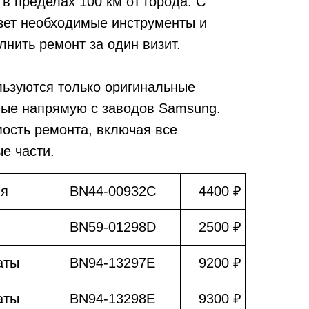
в пределах 100 км от города. С
зет необходимые инструменты и
лнить ремонт за один визит.
льзуются только оригинальные
мые напрямую с заводов Samsung.
мость ремонта, включая все
е части.
ия
BN44-00932C
4400 ₽
BN59-01298D
2500 ₽
аты
BN94-13297E
9200 ₽
аты
BN94-13298E
9300 ₽