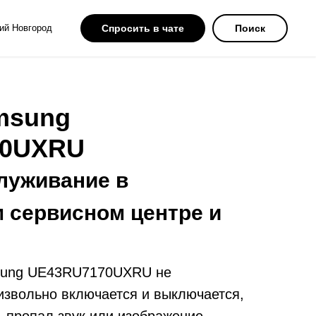
ий Новгород
Спросить в чате
Поиск
msung
70UXRU
луживание в
 сервисном центре и
sung UE43RU7170UXRU не
извольно включается и выключается,