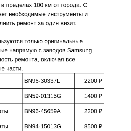
в пределах 100 км от города. С
зет необходимые инструменты и
лнить ремонт за один визит.
льзуются только оригинальные
мые напрямую с заводов Samsung.
мость ремонта, включая все
е части.
BN96-30337L
2200 ₽
BN59-01315G
1400 ₽
аты
BN96-45659A
2200 ₽
аты
BN94-15013G
8500 ₽