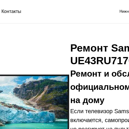
Контакты
Нижн
Ремонт Sa
UE43RU71
Ремонт и обс
официальном
на дому
Если телевизор Sam
включается, самопро