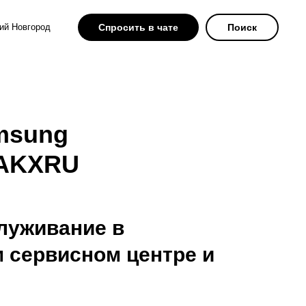
ий Новгород
Спросить в чате
Поиск
msung
0AKXRU
луживание в
 сервисном центре и