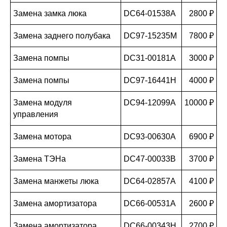
Замена замка люка
DC64-01538A
2800 ₽
Замена заднего полубака
DC97-15235M
7800 ₽
Замена помпы
DC31-00181A
3000 ₽
Замена помпы
DC97-16441H
4000 ₽
Замена модуля
DC94-12099A
10000 ₽
управления
Замена мотора
DC93-00630A
6900 ₽
Замена ТЭНа
DC47-00033B
3700 ₽
Замена манжеты люка
DC64-02857A
4100 ₽
Замена амортизатора
DC66-00531A
2600 ₽
Замена амортизатора
DC66-00343H
2700 ₽