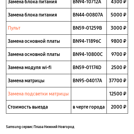
Замена блока питания
BN94-10712A
4300 ₽
Замена блока питания
BN44-00807A
5000 ₽
Пульт
BN59-01259B
3000 ₽
Замена основной платы
BN94-11896C
9800 ₽
Замена основной платы
BN94-10800C
9700 ₽
Замена модуля wi-fi
BN59-01174D
2500 ₽
Замена матрицы
BN95-04017A
37700 ₽
Замена подсветки матрицы
12500 ₽
Стоимость выезда
в черте города
2000 ₽
Samsung сервис Плаза Нижний Новгород