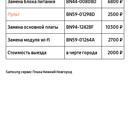
Замена блока питания
BN44-00808D
6800 ₽
Пульт
BN59-01298D
2500 ₽
Замена основной платы
BN94-12428F
10300 ₽
Замена модуля wi-fi
BN59-01264A
2700 ₽
Стоимость выезда
в черте города
2000 ₽
Samsung сервис Плаза Нижний Новгород