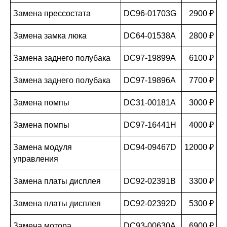
Замена прессостата
DC96-01703G
2900 ₽
Замена замка люка
DC64-01538A
2800 ₽
Замена заднего полубака
DC97-19899A
6100 ₽
Замена заднего полубака
DC97-19896A
7700 ₽
Замена помпы
DC31-00181A
3000 ₽
Замена помпы
DC97-16441H
4000 ₽
Замена модуля
DC94-09467D
12000 ₽
управления
Замена платы дисплея
DC92-02391B
3300 ₽
Замена платы дисплея
DC92-02392D
5300 ₽
Замена мотора
DC93-00630A
6900 ₽