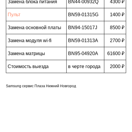
Замена блока питания
BN44-00932Q
4300 ₽
Пульт
BN59-01315G
1400 ₽
Замена основной платы
BN94-15017J
8500 ₽
Замена модуля wi-fi
BN59-01313A
2700 ₽
Замена матрицы
BN95-04920A
61600 ₽
Стоимость выезда
в черте города
2000 ₽
Samsung сервис Плаза Нижний Новгород