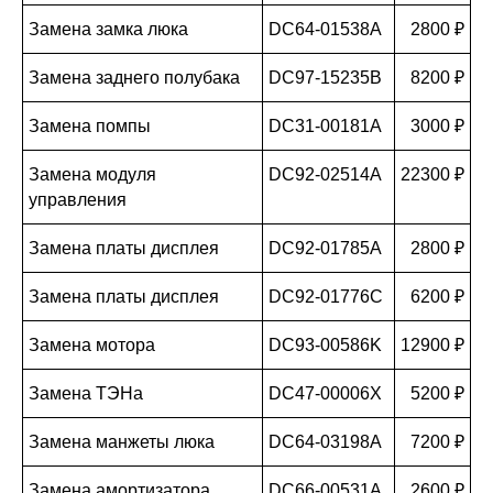
Замена замка люка
DC64-01538A
2800 ₽
Замена заднего полубака
DC97-15235B
8200 ₽
Замена помпы
DC31-00181A
3000 ₽
Замена модуля
DC92-02514A
22300 ₽
управления
Замена платы дисплея
DC92-01785A
2800 ₽
Замена платы дисплея
DC92-01776C
6200 ₽
Замена мотора
DC93-00586K
12900 ₽
Замена ТЭНа
DC47-00006X
5200 ₽
Замена манжеты люка
DC64-03198A
7200 ₽
Замена амортизатора
DC66-00531A
2600 ₽