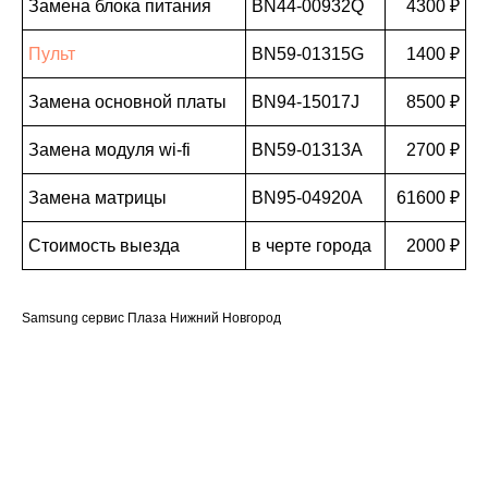
Замена блока питания
BN44-00932Q
4300 ₽
Пульт
BN59-01315G
1400 ₽
Замена основной платы
BN94-15017J
8500 ₽
Замена модуля wi-fi
BN59-01313A
2700 ₽
Замена матрицы
BN95-04920A
61600 ₽
Стоимость выезда
в черте города
2000 ₽
Samsung сервис Плаза Нижний Новгород