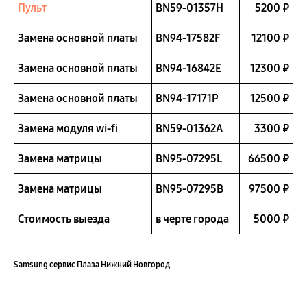
Пульт
BN59-01357H
5200 ₽
Замена основной платы
BN94-17582F
12100 ₽
Замена основной платы
BN94-16842E
12300 ₽
Замена основной платы
BN94-17171P
12500 ₽
Замена модуля wi-fi
BN59-01362A
3300 ₽
Замена матрицы
BN95-07295L
66500 ₽
Замена матрицы
BN95-07295B
97500 ₽
Стоимость выезда
в черте города
5000 ₽
Samsung сервис Плаза Нижний Новгород