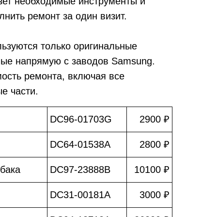
зет необходимые инструменты и
лнить ремонт за один визит.
льзуются только оригинальные
мые напрямую с заводов Samsung.
мость ремонта, включая все
е части.
DC96-01703G
2900 ₽
DC64-01538A
2800 ₽
убака
DC97-23888B
10100 ₽
DC31-00181A
3000 ₽