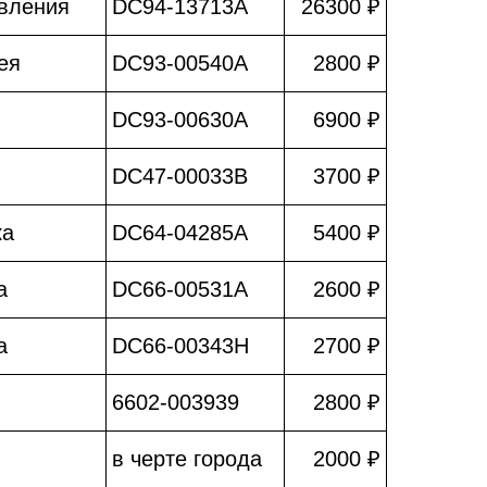
вления
DC94-13713A
26300 ₽
ея
DC93-00540A
2800 ₽
DC93-00630A
6900 ₽
DC47-00033B
3700 ₽
ка
DC64-04285A
5400 ₽
а
DC66-00531A
2600 ₽
а
DC66-00343H
2700 ₽
6602-003939
2800 ₽
в черте города
2000 ₽