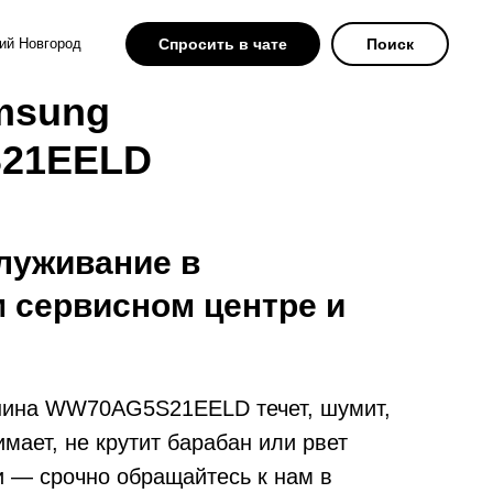
ий Новгород
Спросить в чате
Поиск
msung
21EELD
луживание в
 сервисном центре и
шина WW70AG5S21EELD течет, шумит,
имает, не крутит барабан или рвет
и — срочно обращайтесь к нам в