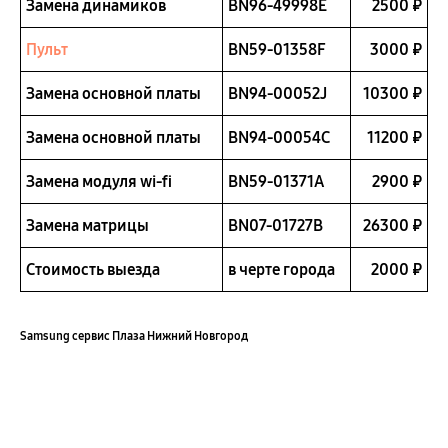
Замена динамиков
BN96-49998E
2500 ₽
Пульт
BN59-01358F
3000 ₽
Замена основной платы
BN94-00052J
10300 ₽
Замена основной платы
BN94-00054C
11200 ₽
Замена модуля wi-fi
BN59-01371A
2900 ₽
Замена матрицы
BN07-01727B
26300 ₽
Стоимость выезда
в черте города
2000 ₽
Samsung сервис Плаза Нижний Новгород