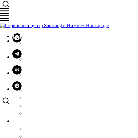
Цены
Телефоны
Планшеты
Смарт-часы
Телевизоры
Стиральные машины
Холодильники
Микроволновые печи
Варочные поверхности
Остальная техника
Установка защитных пленок
Сервисы
Samsung Care+
Samsung Re+