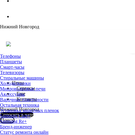
Нижний Новгород
Телефоны
Планшеты
Смарт-часы
Телевизоры
Стиральные машины
Цены
Холодильники
Сервисы
Микроволновые печи
Еще
Аксессуары
Контакты
Варочные поверхности
Остальная техника
Нижний Новгород
Установка защитных пленок
Спросить в чате
Samsung Care+
Поиск
Samsung Re+
Бренд-инженер
Статус ремонта онлайн