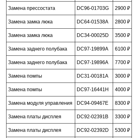
Замена прессостата
DC96-01703G
2900 ₽
Замена замка люка
DC64-01538A
2800 ₽
Замена замка люка
DC34-00025D
3500 ₽
Замена заднего полубака
DC97-19899A
6100 ₽
Замена заднего полубака
DC97-19896A
7700 ₽
Замена помпы
DC31-00181A
3000 ₽
Замена помпы
DC97-16441H
4000 ₽
Замена модуля управления
DC94-09467E
8300 ₽
Замена платы дисплея
DC92-02391B
3300 ₽
Замена платы дисплея
DC92-02392D
5300 ₽