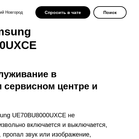
ий Новгород
Спросить в чате
Поиск
msung
00UXCE
луживание в
 сервисном центре и
sung UE70BU8000UXCE не
извольно включается и выключается,
т, пропал звук или изображение,