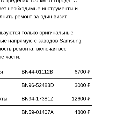
в пределах 100 км от города. С
зет необходимые инструменты и
лнить ремонт за один визит.
льзуются только оригинальные
мые напрямую с заводов Samsung.
мость ремонта, включая все
е части.
ия
BN44-01112B
6700 ₽
BN96-52483D
3000 ₽
аты
BN94-17381Z
12600 ₽
BN59-01407A
4800 ₽