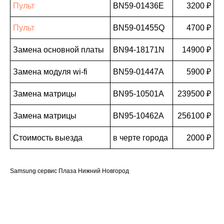
Пульт
BN59-01436E
3200 ₽
Пульт
BN59-01455Q
4700 ₽
Замена основной платы
BN94-18171N
14900 ₽
Замена модуля wi-fi
BN59-01447A
5900 ₽
Замена матрицы
BN95-10501A
239500 ₽
Замена матрицы
BN95-10462A
256100 ₽
Стоимость выезда
в черте города
2000 ₽
Samsung сервис Плаза Нижний Новгород