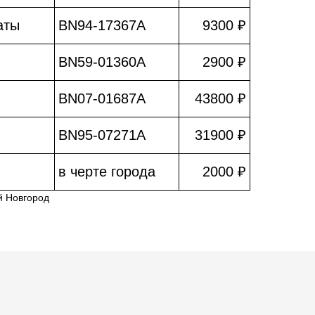
аты
BN94-17367A
9300 ₽
BN59-01360A
2900 ₽
BN07-01687A
43800 ₽
BN95-07271A
31900 ₽
в черте города
2000 ₽
й Новгород