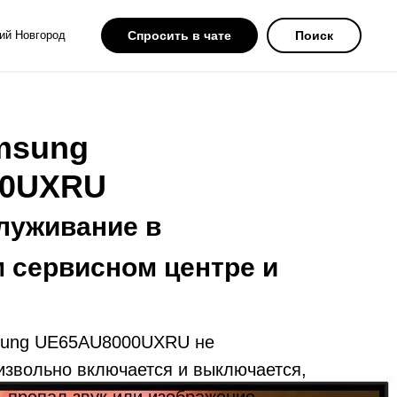
ий Новгород
Спросить в чате
Поиск
msung
00UXRU
луживание в
 сервисном центре и
sung UE65AU8000UXRU не
извольно включается и выключается,