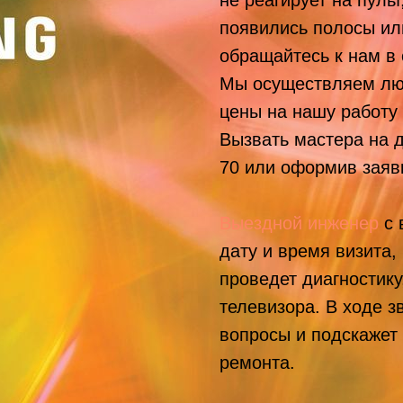
не реагирует на пуль
появились полосы ил
обращайтесь к нам в 
Мы осуществляем лю
цены на нашу работу
Вызвать мастера на 
70
или оформив заявк
Выездной инженер
с 
дату и время визита,
проведет диагностику
телевизора. В ходе з
вопросы и подскажет
ремонта.