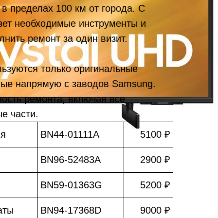
в пределах 100 км от города. С
зет необходимые инструменты и
лнить ремонт за один визит.
льзуются только оригинальные
мые напрямую с заводов Samsung.
мость ремонта, включая все
е части.
ия
BN44-01111A
5100 ₽
BN96-52483A
2900 ₽
BN59-01363G
5200 ₽
аты
BN94-17368D
9000 ₽