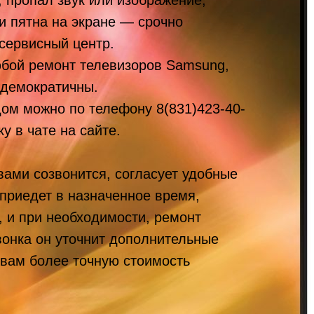
т, пропал звук или изображение,
и пятна на экране — срочно
сервисный центр.
бой ремонт телевизоров Samsung,
 демократичны.
дом можно по телефону
8(831)423-40-
у в чате на сайте.
вами созвонится, согласует удобные
 приедет в назначенное время,
, и при необходимости, ремонт
вонка он уточнит дополнительные
 вам более точную стоимость