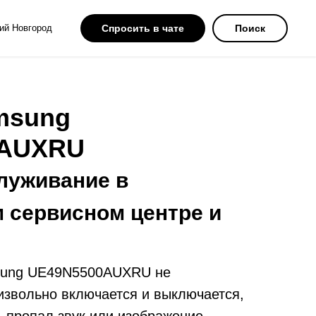
ий Новгород
Спросить в чате
Поиск
msung
0AUXRU
луживание в
 сервисном центре и
sung UE49N5500AUXRU не
извольно включается и выключается,