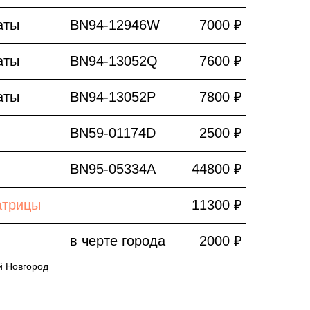
аты
BN94-12946W
7000 ₽
аты
BN94-13052Q
7600 ₽
аты
BN94-13052P
7800 ₽
BN59-01174D
2500 ₽
BN95-05334A
44800 ₽
атрицы
11300 ₽
в черте города
2000 ₽
й Новгород