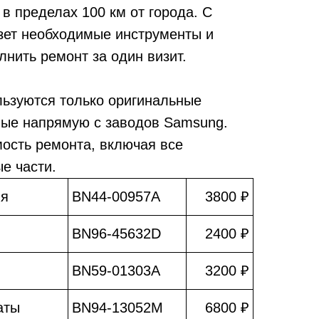
в пределах 100 км от города. С
зет необходимые инструменты и
лнить ремонт за один визит.
льзуются только оригинальные
мые напрямую с заводов Samsung.
мость ремонта, включая все
е части.
ия
BN44-00957A
3800 ₽
BN96-45632D
2400 ₽
BN59-01303A
3200 ₽
аты
BN94-13052M
6800 ₽