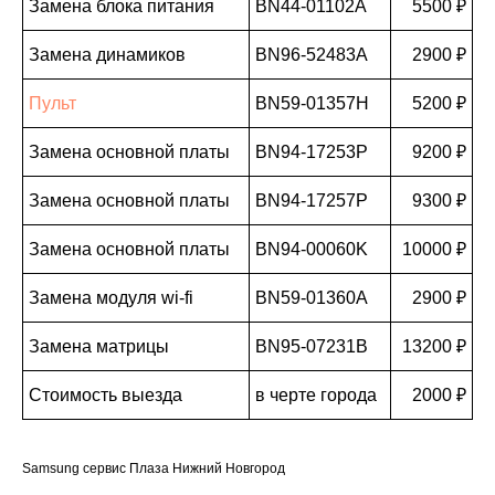
Замена блока питания
BN44-01102A
5500 ₽
Замена динамиков
BN96-52483A
2900 ₽
Пульт
BN59-01357H
5200 ₽
Замена основной платы
BN94-17253P
9200 ₽
Замена основной платы
BN94-17257P
9300 ₽
Замена основной платы
BN94-00060K
10000 ₽
Замена модуля wi-fi
BN59-01360A
2900 ₽
Замена матрицы
BN95-07231B
13200 ₽
Стоимость выезда
в черте города
2000 ₽
Samsung сервис Плаза Нижний Новгород