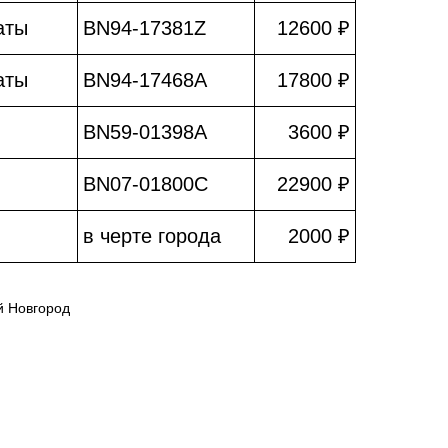
аты
BN94-17381Z
12600 ₽
аты
BN94-17468A
17800 ₽
BN59-01398A
3600 ₽
BN07-01800C
22900 ₽
в черте города
2000 ₽
й Новгород