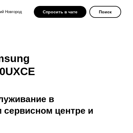
ий Новгород
Спросить в чате
Поиск
msung
10UXCE
луживание в
 сервисном центре и