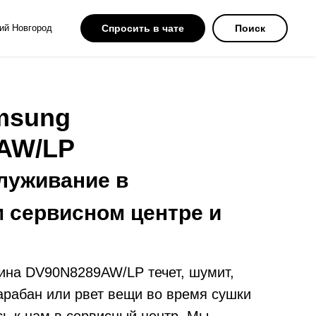
ий Новгород
Спросить в чате
Поиск
msung
AW/LP
луживание в
 сервисном центре и
на DV90N8289AW/LP течет, шумит,
барабан или рвет вещи во время сушки