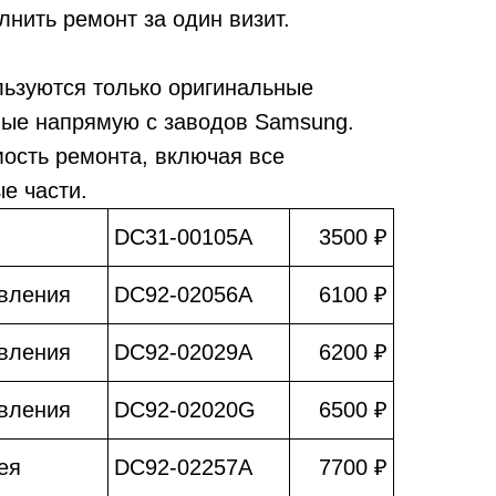
лнить ремонт за один визит.
льзуются только оригинальные
мые напрямую с заводов Samsung.
мость ремонта, включая все
е части.
DC31-00105A
3500 ₽
вления
DC92-02056A
6100 ₽
вления
DC92-02029A
6200 ₽
вления
DC92-02020G
6500 ₽
ея
DC92-02257A
7700 ₽