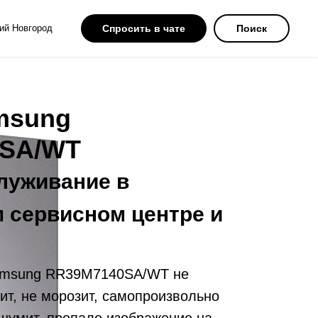
ий Новгород
Спросить в чате
Поиск
msung
0SA/WT
луживание в
 сервисном центре и
amsung RR39M7140SA/WT не
ит, не морозит, самопроизвольно