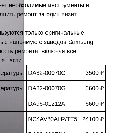
зет необходимые инструменты и
лнить ремонт за один визит.
льзуются только оригинальные
мые напрямую с заводов Samsung.
мость ремонта, включая все
е части.
пературы
DA32-00070C
3500 ₽
пературы
DA32-00070G
3600 ₽
DA96-01212A
6600 ₽
NC4AV80ALR/TT5
24100 ₽