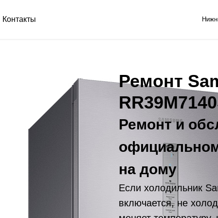
Контакты
Нижн
Ремонт Sa
RR39M714
Ремонт и обс
официальном
на дому
Если холодильник S
включается, не холод