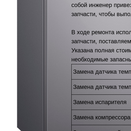
собой инженер приве
запчасти, чтобы выпо
В ходе ремонта испо
запчасти, поставляе
Указана полная стои
необходимые запасны
Замена датчика тем
Замена датчика тем
Замена испарителя
Замена компрессора