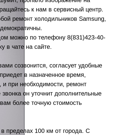
 шумит, пропало изображение на
ращайтесь к нам в сервисный центр.
бой ремонт холодильников Samsung,
 демократичны.
дом можно по телефону
8(831)423-40-
у в чате на сайте.
вами созвонится, согласует удобные
 приедет в назначенное время,
, и при необходимости, ремонт
е звонка он уточнит дополнительные
 вам более точную стоимость
в пределах 100 км от города. С