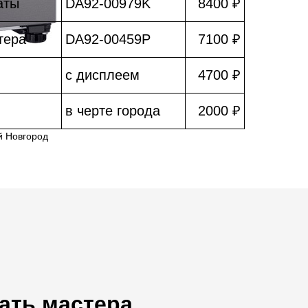
аты
DA92-00979K
8400 ₽
тера
DA92-00459P
7100 ₽
с дисплеем
4700 ₽
в черте города
2000 ₽
й Новгород
ать мастера