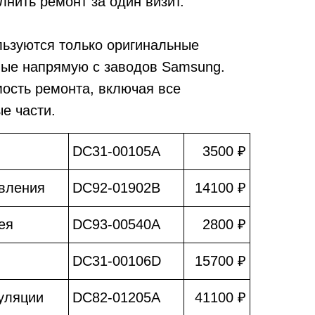
лнить ремонт за один визит.
льзуются только оригинальные
мые напрямую с заводов Samsung.
мость ремонта, включая все
е части.
DC31-00105A
3500 ₽
вления
DC92-01902B
14100 ₽
ея
DC93-00540A
2800 ₽
DC31-00106D
15700 ₽
уляции
DC82-01205A
41100 ₽