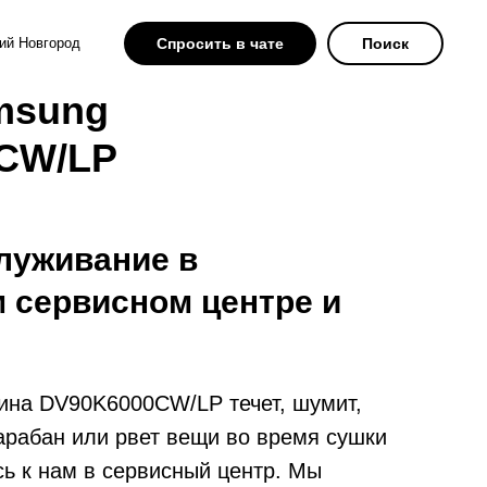
ий Новгород
Спросить в чате
Поиск
msung
CW/LP
луживание в
 сервисном центре и
ина DV90K6000CW/LP течет, шумит,
барабан или рвет вещи во время сушки
ь к нам в сервисный центр. Мы