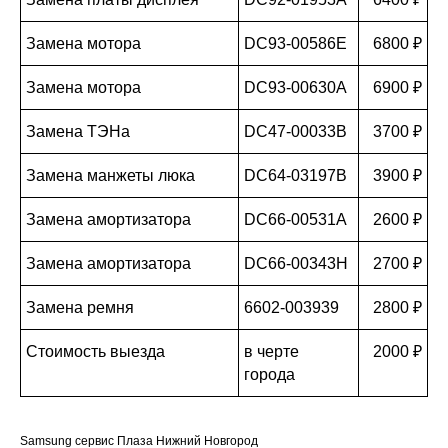
Замена мотора
DC93-00586E
6800 ₽
Замена мотора
DC93-00630A
6900 ₽
Замена ТЭНа
DC47-00033B
3700 ₽
Замена манжеты люка
DC64-03197B
3900 ₽
Замена амортизатора
DC66-00531A
2600 ₽
Замена амортизатора
DC66-00343H
2700 ₽
Замена ремня
6602-003939
2800 ₽
Стоимость выезда
в черте
2000 ₽
города
Samsung сервис Плаза Нижний Новгород