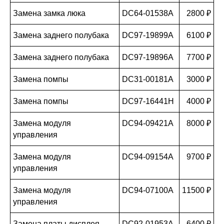
Замена замка люка
DC64-01538A
2800 ₽
Замена заднего полубака
DC97-19899A
6100 ₽
Замена заднего полубака
DC97-19896A
7700 ₽
Замена помпы
DC31-00181A
3000 ₽
Замена помпы
DC97-16441H
4000 ₽
Замена модуля
DC94-09421A
8000 ₽
управления
Замена модуля
DC94-09154A
9700 ₽
управления
Замена модуля
DC94-07100A
11500 ₽
управления
Замена платы дисплея
DC92-01953A
6400 ₽