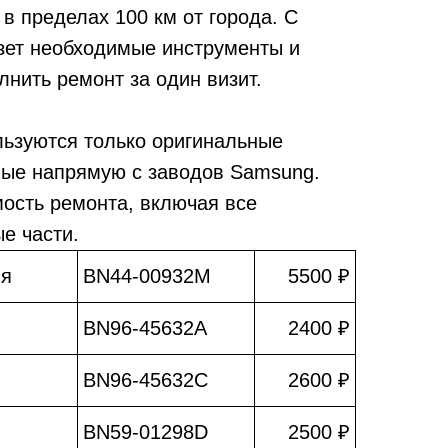
в пределах 100 км от города. С
зет необходимые инструменты и
лнить ремонт за один визит.
льзуются только оригинальные
мые напрямую с заводов Samsung.
мость ремонта, включая все
е части.
ия
BN44-00932M
5500 ₽
BN96-45632A
2400 ₽
BN96-45632C
2600 ₽
BN59-01298D
2500 ₽