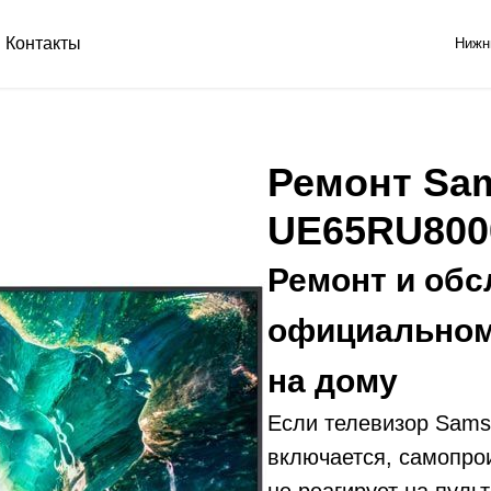
Контакты
Нижн
Ремонт Sa
UE65RU80
Ремонт и обс
официальном
на дому
Если телевизор Sam
включается, самопро