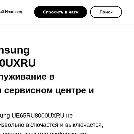
ий Новгород
Спросить в чате
Поиск
msung
00UXRU
луживание в
 сервисном центре и
sung UE65RU8000UXRU не
извольно включается и выключается,