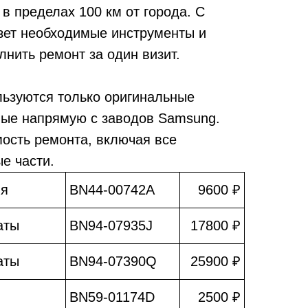
в пределах 100 км от города. С
зет необходимые инструменты и
лнить ремонт за один визит.
льзуются только оригинальные
мые напрямую с заводов Samsung.
мость ремонта, включая все
е части.
ия
BN44-00742A
9600 ₽
аты
BN94-07935J
17800 ₽
аты
BN94-07390Q
25900 ₽
BN59-01174D
2500 ₽