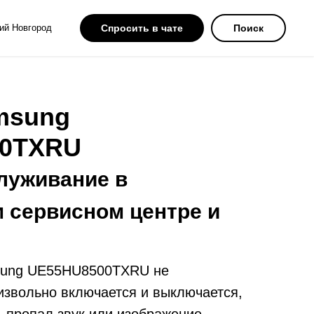
ий Новгород
Спросить в чате
Поиск
msung
00TXRU
луживание в
 сервисном центре и
sung UE55HU8500TXRU не
извольно включается и выключается,