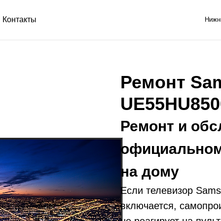
Контакты
Нижн
Ремонт Sa
UE55HU85
Ремонт и обс
официальном
на дому
Если телевизор Sam
включается, самопро