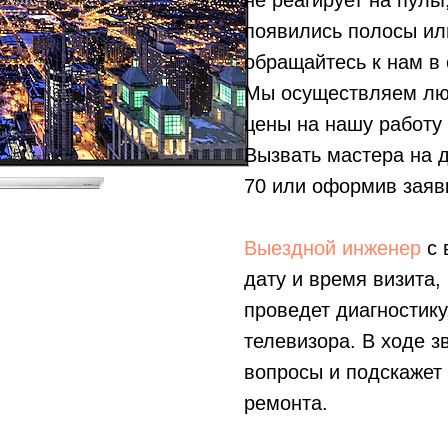
не реагирует на пуль
появились полосы ил
обращайтесь к нам в 
Мы осуществляем лю
цены на нашу работу
Вызвать мастера на 
70
или оформив заявк
Выездной инженер
с 
дату и время визита,
проведет диагностику
телевизора. В ходе з
вопросы и подскажет
ремонта.