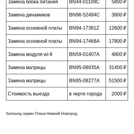
Замена блока питания
BN44-01109C
5800 ₽
Замена динамиков
BN96-52484C
3800 ₽
Замена основной платы
BN94-17381Z
12600 ₽
Замена основной платы
BN94-17468A
17800 ₽
Замена модуля wi-fi
BN59-01407A
4800 ₽
Замена матрицы
BN95-08935A
31400 ₽
Замена матрицы
BN95-08277A
51500 ₽
Стоимость выезда
в черте города
2000 ₽
Samsung сервис Плаза Нижний Новгород